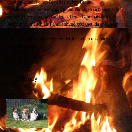
gesprenkelt oder eines Blau das andere Braun.
Aussies sind extrem anhänglich und vertragen sich auch sehr
gut mit Artgenossen und anderen Tieren.Gibt man Ihm viel
Auslauf, ist er auch als Familienhund geeignet, da er Kinder
sehr gern hat.
Ein liebevoller treuer Begleiter der Ihr Leben unschätzbar
bereichern wird.
Whoopy