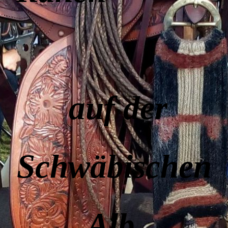
auf der
Schwäbischen
Alb