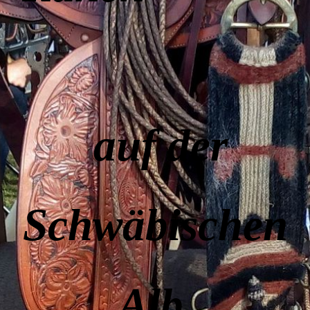
auf der
Schwäbischen
Alb